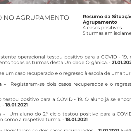
O NO AGRUPAMENTO
Resumo da Situaçã
Agrupamento
4 casos positivos
5 turmas em isolam
stente operacional testou positivo para a COVID - 19
ento todas as turmas desta Unidade Orgânica. -
21.01.20
se um caso recuperado e o regresso à escola de uma tur
ia -
Registaram-se dois casos recuperados e o regre
1
 testou positivo para a COVID - 19. O aluno já se enco
. -
18.01.2021
ia -
Um aluno do 2.º ciclo testou positivo para a COVID
 como a respetiva turma. -
18.01.2021
 -
Registaram-se dois casos recuperados
. -
11.01.2021
(reti