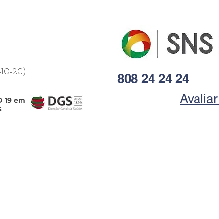
-10-20)
808 24 24 24
Avalia
D 19 em
S