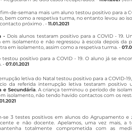
 fim-de-semana mais
um aluno testou positivo para a CO
, bem como a respetiva turma, no entanto levou ao is
contacto próximo . -
11.01.2021
a -
Dois alunos testaram positivo para a COVID - 19. U
á em isolamento e não regressou à escola depois da pa
contra em isolamento, assim como a respetiva turma. -
07.0
testou positivo para a COVID - 19. O aluno já se enco
. -
07.01.2021
rrupção letiva do Natal testou positivo para a COVID-1
io da referida interrupção letiva testaram positiv
a e Secundária
. A criança terminou o período de isola
em isolamento, não tendo havido contactos com os res
01.2021
se 3 testes positivos em alunos do Agrupamento e z
docente e não docente.
Apelamos, uma vez mais, a 
mantenha totalmente comprometida com as medi