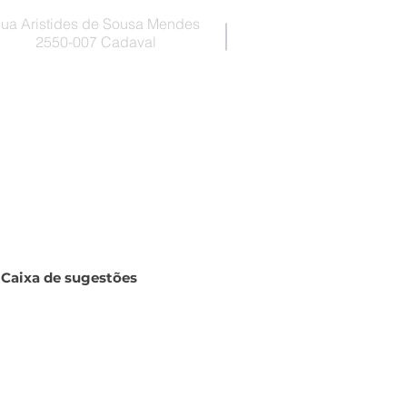
ua Aristides de Sousa Mendes
2550-007 Cadaval
Caixa de sugestões