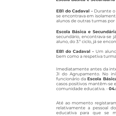
EB1 do Cadaval -
Durante o
se encontrava em isolamento
alunos de outras turmas por 
Escola Básica e Secundári
secundário, encontrava-se j
aluno, do 3.º ciclo, já se en
EB1 do Cadaval -
Um aluno 
bem como a respetiva turma
Imediatamente antes da inte
JI do Agrupamento. No iníc
funcionário da
Escola Básic
casos positivos mantêm-se 
comunidade educativa. -
04.
Até ao momento registaram-
relativamente a pessoal 
educativa para que se 