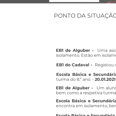
PONTO DA SITUAÇÃ
EB1 de Alguber -
Uma assi
isolamento. Estão em isolam
EB1 do Cadaval -
Registou-
Escola Básica e Secundár
turma do 8.º ano. -
20.01.202
EB1 de Alguber -
Um aluno
bem como a respetiva turma
Escola Básica e Secundár
encontra em isolamento, bem
Escola Básica e Secundária