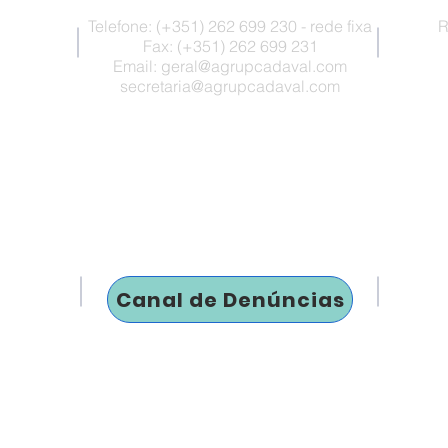
Telefone: (+351) 262 699 230 - rede fixa
R
Fax: (+351) 262 699 231
Email:
geral@agrupcadaval.com
secretaria@agrupcadaval.com
Canal de Denúncias