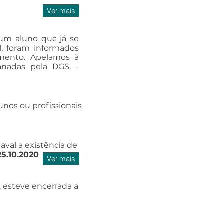
Ver mais
 um aluno que já se
, foram informados
amento. Apelamos à
nadas pela DGS. -
unos ou profissionais
val a existência de
25.10.2020
Ver mais
 esteve encerrada a