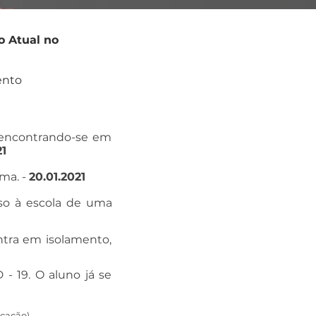
o Atual no
ento
, encontrando-se em
21
ma. -
20.01.2021
sso à escola de uma
ntra em isolamento,
 - 19. O aluno já se
ficação)