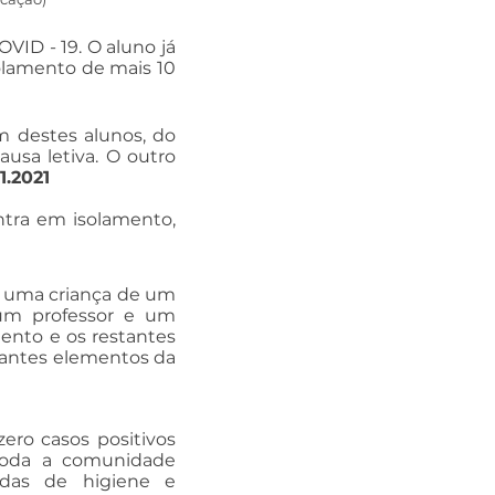
VID - 19. O aluno já
olamento de mais 10
m destes alunos, do
usa letiva. O outro
1.2021
ntra em isolamento,
9, uma criança de um
o um professor e um
mento e os restantes
tantes elementos da
ero casos positivos
toda a comunidade
das de higiene e