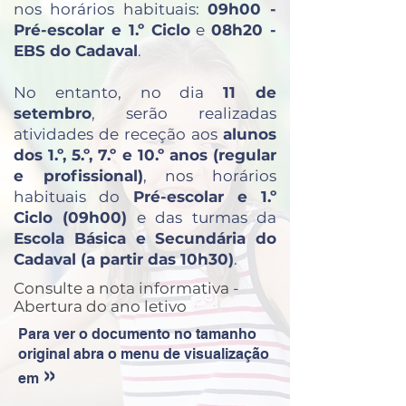
nos horários habituais:
09h00 -
Pré-escolar e 1.º Ciclo
e
08h20 -
EBS do Cadaval
.
No entanto, no dia
11 de
setembro
, serão realizadas
atividades de receção aos
alunos
dos 1.º, 5.º, 7.º e 10.º anos (regular
e profissional)
, nos horários
habituais do
Pré-escolar e 1.º
Ciclo (09h00)
e das turmas da
Escola Básica e Secundária do
Cadaval (a partir das 10h30)
.
Consulte a nota informativa -
Abertura do ano letivo
Para ver o documento no tamanho
original abra o menu de visualização
»
em