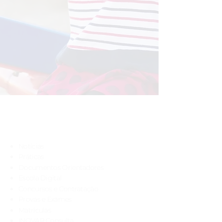
Navegação rápida
Notícias
Práticas
Documentos Orientadores
Escola Digital
Concursos e Contratação
Provas e Exames
Matrículas
INOVAR Consulta