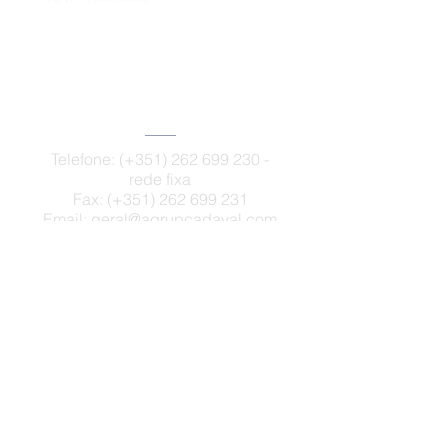
Contactos
Escola Sede
Telefone: (+351)
262 699 230
-
rede fixa
Fax: (+351)
262 699 231
Email:
geral@agrupcadaval.com
secretaria@agrupcadaval.com
Rua Aristides de Sousa Mendes
2550-007
Cadaval
Canal de Denúncias