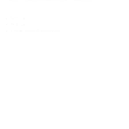
Navegação rápida
Notícias
Práticas
Documentos Orientadores
Escola Digital
Concursos e Contratação
Provas e Exames
Matrículas
INOVAR Consulta
Contactos
Escola Sede
Telefone: (+351)
262 699 230
-
rede fixa
Fax: (+351)
262 699 231
Email:
geral@agrupcadaval.com