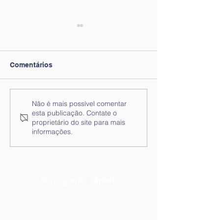
Comentários
Nota informativa n.º 6 -
Lista de Ordena
Não é mais possível comentar
esta publicação. Contate o
Encerramento dos
ao lugar de Téc
proprietário do site para mais
Estabelecimentos
Superiores - Técnico/a
informações.
Escolares de 10 a 14 de
de Psicologia
agosto
Navegação rápida
Notícias
Práticas
Documentos Orientadores