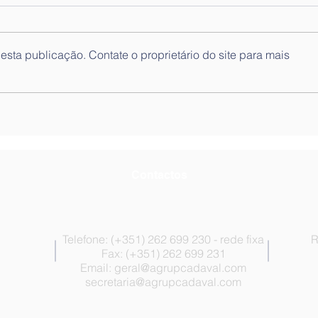
sta publicação. Contate o proprietário do site para mais
Programa de Mentoria
✨ Ob
2025/2026
Ment
Contactos
Telefone: (+351) 262 699 230 - rede fixa
R
Fax: (+351) 262 699 231
Email:
geral@agrupcadaval.com
secretaria@agrupcadaval.com