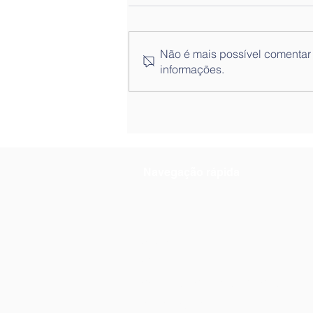
Não é mais possível comentar e
informações.
Programa de Mentoria
"Aprender pela Partilha"
Navegação rápida
Notícias
Práticas
Documentos Orientadores
Escola Digital