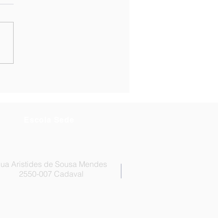
rigada, Alunos
ores! ✨
Escola Sede
ua Aristides de Sousa Mendes
2550-007 Cadaval