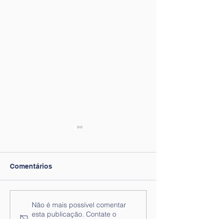
Comentários
Lista de Ordenação final
Lista de Ordena
Não é mais possível comentar
esta publicação. Contate o
ao lugar de Técnicos
ao lugar de Téc