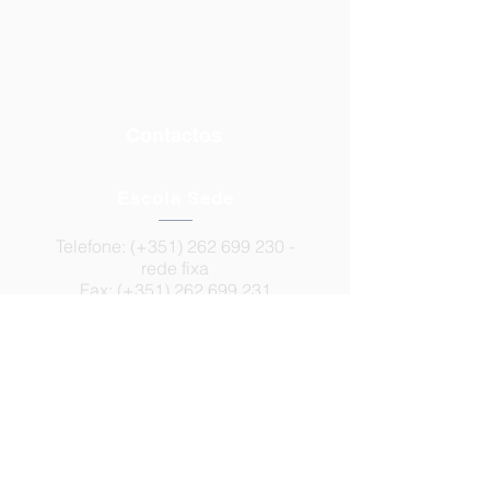
Provas e Exames
Matrículas
INOVAR Consulta
Contactos
Escola Sede
Telefone: (+351)
262 699 230
-
rede fixa
Fax: (+351)
262 699 231
Email:
geral@agrupcadaval.com
secretaria@agrupcadaval.com
Rua Aristides de Sousa Mendes
2550-007
Cadaval