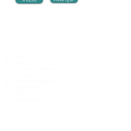
Navegação rápida
Notícias
Práticas
Documentos Orientadores
Escola Digital
Concursos e Contratação
Provas e Exames
Matrículas
INOVAR Consulta
Contactos