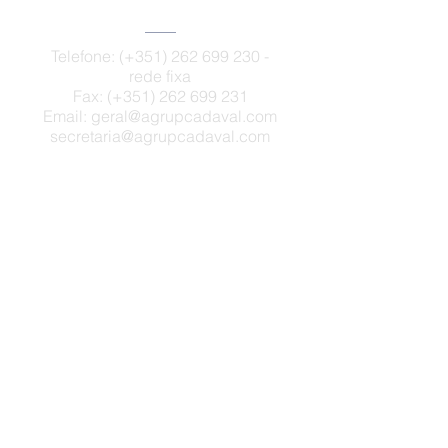
Escola Sede
Telefone: (+351)
262 699 230
-
rede fixa
Fax: (+351)
262 699 231
Email:
geral@agrupcadaval.com
secretaria@agrupcadaval.com
Rua Aristides de Sousa Mendes
2550-007
Cadaval
Canal de Denúncias
Caixa de sugestões