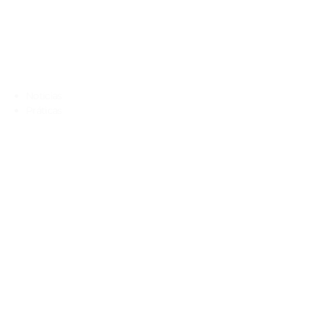
Navegação rápida
Notícias
Práticas
Documentos Orientadores
Escola Digital
Concursos e Contratação
Provas e Exames
Matrículas
INOVAR Consulta
Contactos
Escola Sede