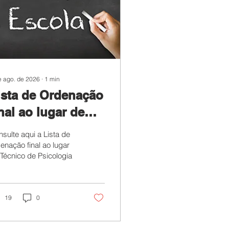
e ago. de 2026
∙
1
min
ista de Ordenação
inal ao lugar de
écnicos
sulte aqui a Lista de
uperiores -
enação final ao lugar
Técnico de Psicologia
écnico/a de
sicologia
19
0