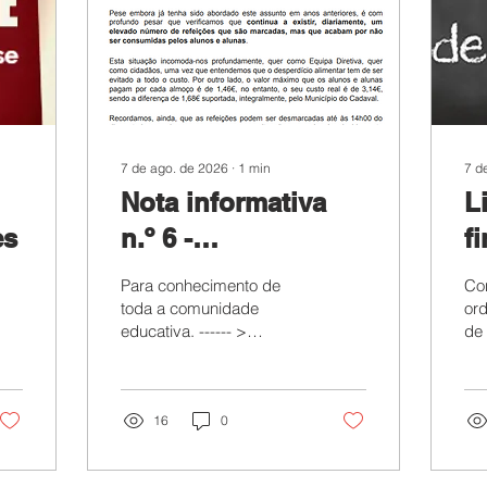
7 de ago. de 2026
∙
1
min
7 d
Nota informativa
L
es
n.º 6 -
f
Encerramento dos
T
Para conhecimento de
Con
Estabelecimentos
S
toda a comunidade
ord
educativa. ------ >
de 
Escolares de 10 a
T
Consulte aqui a nota
14 de agosto
informativa. < ------
P
16
0