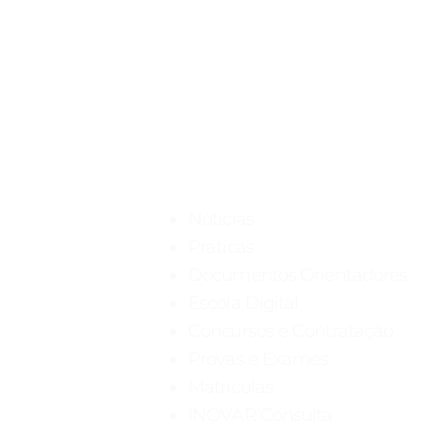
(utilizado na PIEPE). Caso
pretendam efetuar um
Pedido de Reapreciação
de alguma das provas,
deverão enviar por email
os respetivos modelos 12
Navegação rápida
e 12-A devidamente
preenchidos até às 18
horas do dia 12 de agosto
de 2026. O email para
remeter será:
Notícias
f647@agrupcadaval.com
Práticas
Os modelos encontram-
Documentos Orientadores
se...
Escola Digital
Concursos e Contratação
Provas e Exames
Matrículas
INOVAR Consulta