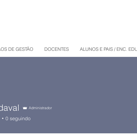
OS DE GESTÃO
DOCENTES
ALUNOS E PAIS / ENC. E
daval
Administrador
0
seguindo