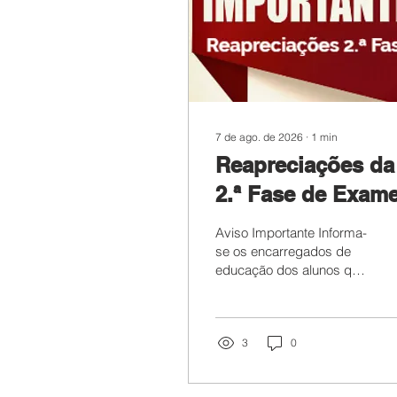
7 de ago. de 2026
∙
1
min
Reapreciações da
2.ª Fase de Exam
Aviso Importante Informa-
se os encarregados de
educação dos alunos que
prestaram provas e
exames na 2.ª fase que
as mesmas, juntamente
com as classificações
3
0
dos itens já foram
enviados para o email