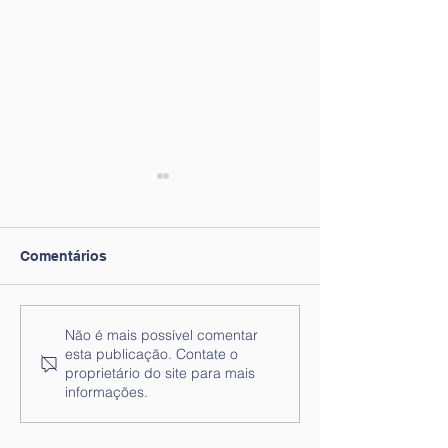
Comentários
Programa de Orientação
Projeto Juntos
Não é mais possível comentar
esta publicação. Contate o
Escolar e Profissional
Transição
proprietário do site para mais
"Eu decido!
informações.