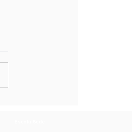
emoração do Dia
ial da Saúde Mental
Escola Sede