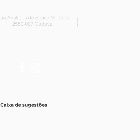
ua Aristides de Sousa Mendes
2550-007 Cadaval
Caixa de sugestões