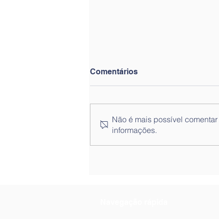
Comentários
Não é mais possível comentar e
informações.
Sessão sobre o papel do
fisioterapeuta no
desenvolvimento
psicomotor
Navegação rápida