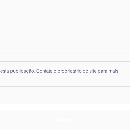
sta publicação. Contate o proprietário do site para mais
Dia Mundial da
Com
Alimentação - 16 de
Mund
outubro
Contactos