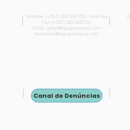
Telefone: (+351) 262 699 230 - rede fixa
R
Fax: (+351) 262 699 231
Email:
geral@agrupcadaval.com
secretaria@agrupcadaval.com
Canal de Denúncias