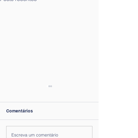
Comentários
Escreva um comentário
Nota informativa n.º 6 -
Lista de Ordena