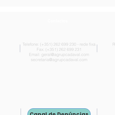
Encerramento dos
luga
Estabelecimentos
Superior
Escolares de 10 a 14 de
Psic
agosto
Contactos
Telefone: (+351) 262 699 230 - rede fixa
R
Fax: (+351) 262 699 231
Email:
geral@agrupcadaval.com
secretaria@agrupcadaval.com
Canal de Denúncias