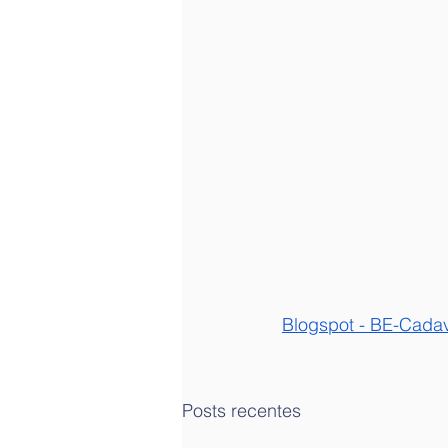
B
logspot
 - BE
-Cadav
Posts recentes