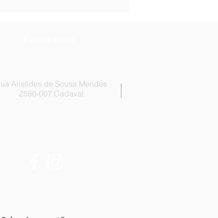
r de Técnicos
es - Técnico/a de
ologia
Escola Sede
ua Aristides de Sousa Mendes
2550-007 Cadaval