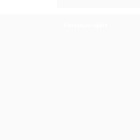
de Exames
Navegação rápida
Notícias
Práticas
Documentos Orientadores
Escola Digital
Concursos e Contratação
Provas e Exames
Matrículas
INOVAR Consulta