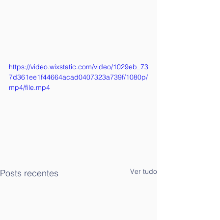
https://video.wixstatic.com/video/1029eb_73
7d361ee1f44664acad0407323a739f/1080p/
mp4/file.mp4
Ver tudo
Posts recentes