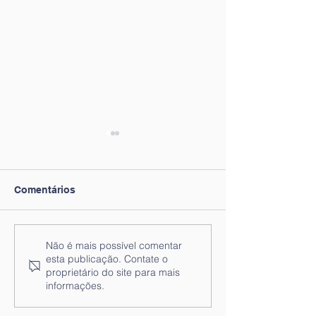
Comentários
Nota informativa n.º 6 -
Lista de Ordena
Não é mais possível comentar
esta publicação. Contate o
Encerramento dos
ao lugar de Téc
proprietário do site para mais
Estabelecimentos
Superiores - Técnico/a
informações.
Escolares de 10 a 14 de
de Psicologia
agosto