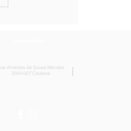
a de Ordenação final ao
r de Técnicos
es - Técnico/a de
ologia
Escola Sede
ua Aristides de Sousa Mendes
2550-007 Cadaval