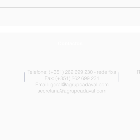
Nota informativa n.º 6 -
List
Encerramento dos
luga
Estabelecimentos
Superior
Escolares de 10 a 14 de
Psic
agosto
Contactos
Telefone: (+351) 262 699 230 - rede fixa
R
Fax: (+351) 262 699 231
Email:
geral@agrupcadaval.com
secretaria@agrupcadaval.com