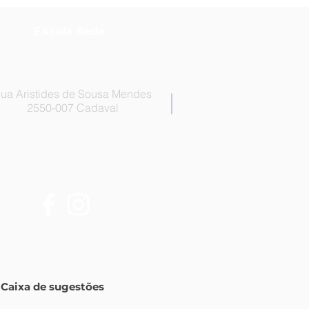
Escola Sede
ua Aristides de Sousa Mendes
2550-007 Cadaval
Caixa de sugestões