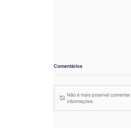
Comentários
Não é mais possível comentar e
informações.
Nota informativa n.º 6 -
Encerramento dos
Estabelecimentos
Escolares de 10 a 14 de