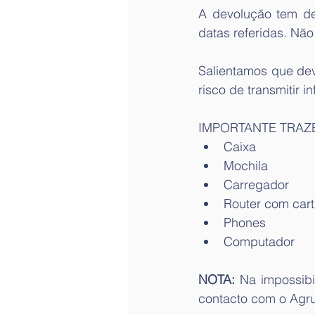
A devolução tem de
datas referidas. Nã
Salientamos que dev
risco de transmitir 
IMPORTANTE TRAZE
Caixa 
Mochila
Carregador 
Router com car
Phones 
Computador 
NOTA:
 Na impossib
contacto com o Agr