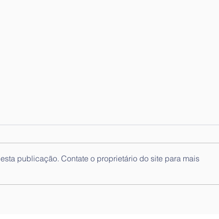
sta publicação. Contate o proprietário do site para mais
Lista de Ordenação final ao
List
lugar de Técnicos
luga
Superiores - Técnico/a de
Superior
Psicologia
Serv