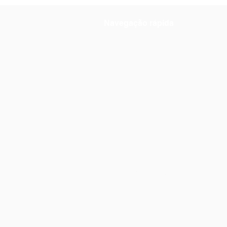
agosto
Navegação rápida
Notícias
Práticas
Documentos Orientadores
Escola Digital
Concursos e Contratação
Provas e Exames
Matrículas
INOVAR Consulta