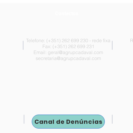
Contactos
Telefone: (+351) 262 699 230 - rede fixa
R
Fax: (+351) 262 699 231
Email:
geral@agrupcadaval.com
secretaria@agrupcadaval.com
Canal de Denúncias