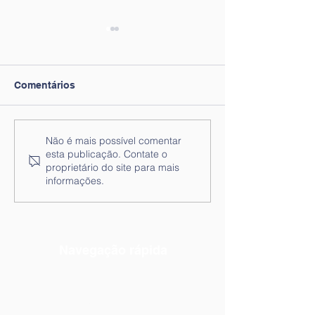
Comentários
Lista de Ordenação final
Lista de Ordena
Não é mais possível comentar
esta publicação. Contate o
ao lugar de Técnicos
ao lugar de Téc
proprietário do site para mais
Superiores - Técnico/a
Superiores - Técnico/a
informações.
de Psicologia
de Serviço Soci
Navegação rápida
Notícias
Práticas
Documentos Orientadores