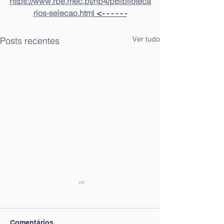
https://www.rbe.mec.pt/np4/pBiblioteca
rios-selecao.html
 <- - - - - -
Ver tudo
Posts recentes
Comentários