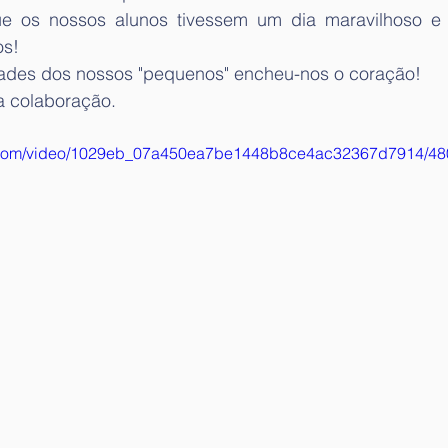
ue os nossos alunos tivessem um dia maravilhoso e
os!
idades dos nossos "pequenos" encheu-nos o coração!
a colaboração.
tic.com/video/1029eb_07a450ea7be1448b8ce4ac32367d7914/48