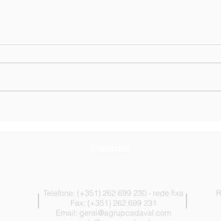
Lista de Ordenação final ao
List
lugar de Técnicos
luga
Superiores - Técnico/a de
Superior
Psicologia
Serv
Contactos
Telefone: (+351) 262 699 230 - rede fixa
R
Fax: (+351) 262 699 231
Email:
geral@agrupcadaval.com