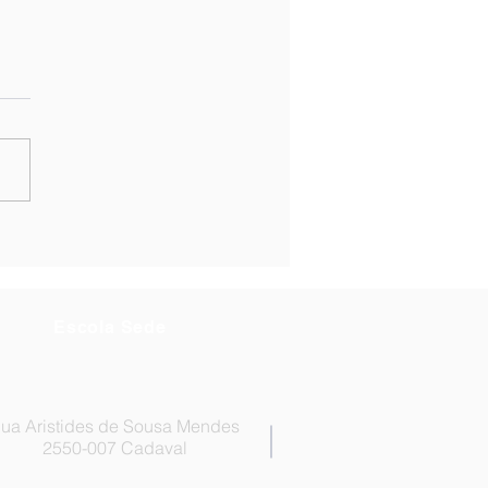
a de Ordenação final ao
r de Técnicos
es - Técnico/a de
iço Social
Escola Sede
ua Aristides de Sousa Mendes
2550-007 Cadaval